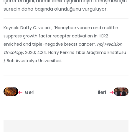
işaret ettiğini, ancak klinik uygulamaya dönüşmesi için
sürecin daha başında olunduğunu vurguluyor.
Kaynak: Duffy C. ve ark., “Honeybee venom and melittin
suppress growth factor receptor activation in HER2-
enriched and triple-negative breast cancer”,
npj Precision
Oncology
, 2020; 4:24. Harry Perkins Tıbbi Araştırma Enstitüsü
/ Batı Avustralya Üniversitesi.
Geri
İleri