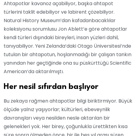
Ahtapotlar kavanoz açabiliyor, başka ahtapot
türlerini taklit edebiliyor ve labirent çözebiliyor.
Natural History Museum’dan kafadanbacaklılar
koleksiyonu sorumlusu Jon Ablett’e göre ahtapotlar
kendi türleri dışındaki bireyleri, insan yüzleri dahil,
tanıyabiliyor. Yeni Zelanda’daki Otago Üniversitesi’nde
tutulan bir ahtapotun, hoşlanmadığı bir çalışan tankın
yanından her geçtiğinde ona su püskürttüğü Scientific
American’da aktarılmıştı.
Her nesil sıfırdan başlıyor
Bu zekaya rağmen ahtapotlar bilgi biriktirmiyor. Büyük
ölçüde yalnız yaşıyorlar; kültürleri, ebeveynlik
davranışları veya nesilden nesle aktarılan bir
gelenekleri yok. Her birey, çoğunlukla ürettikten kısa
süre sonra ölmeden önce, bir ile beş yıl arası süren