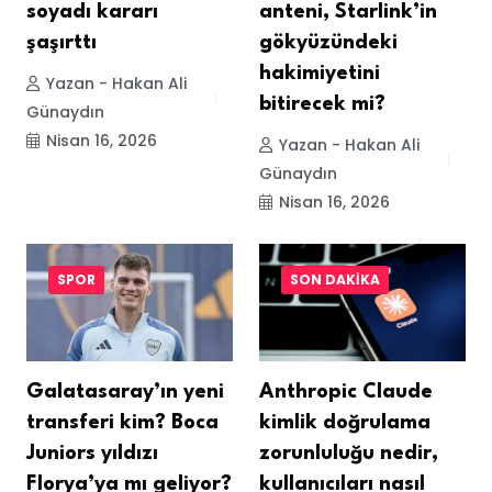
soyadı kararı
anteni, Starlink’in
şaşırttı
gökyüzündeki
hakimiyetini
Yazan - Hakan Ali
bitirecek mi?
Günaydın
Nisan 16, 2026
Yazan - Hakan Ali
Günaydın
Nisan 16, 2026
SPOR
SON DAKIKA
Galatasaray’ın yeni
Anthropic Claude
transferi kim? Boca
kimlik doğrulama
Juniors yıldızı
zorunluluğu nedir,
Florya’ya mı geliyor?
kullanıcıları nasıl