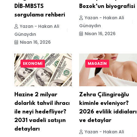
DİB-MBSTS
Bozok’un biyografisi
sorgulama rehberi
Yazan - Hakan Ali
Günaydın
Yazan - Hakan Ali
Nisan 16, 2026
Günaydın
Nisan 16, 2026
EKONOMI
MAGAZIN
Hazine 2 milyar
Zehra Çilingiroğlu
dolarlık tahvil ihracı
kiminle evleniyor?
ile neyi hedefliyor?
2026 evlilik iddiaları
2031 vadeli satışın
ve detaylar
detayları
Yazan - Hakan Ali