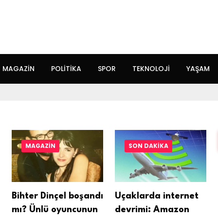
MAGAZIN
POLITIKA
SPOR
TEKNOLOJI
YAŞAM
MAGAZIN
SON DAKIKA
Bihter Dinçel boşandı
Uçaklarda internet
mı? Ünlü oyuncunun
devrimi: Amazon