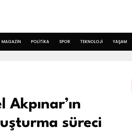
MAGAZIN
POLITIKA
SPOR
TEKNOLOJI
YAŞAM
el Akpınar’ın
oruşturma süreci