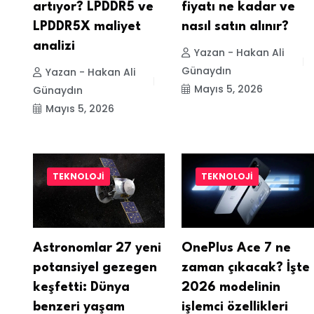
artıyor? LPDDR5 ve
fiyatı ne kadar ve
LPDDR5X maliyet
nasıl satın alınır?
analizi
Yazan - Hakan Ali
Günaydın
Yazan - Hakan Ali
Mayıs 5, 2026
Günaydın
Mayıs 5, 2026
TEKNOLOJI
TEKNOLOJI
Astronomlar 27 yeni
OnePlus Ace 7 ne
potansiyel gezegen
zaman çıkacak? İşte
keşfetti: Dünya
2026 modelinin
benzeri yaşam
işlemci özellikleri