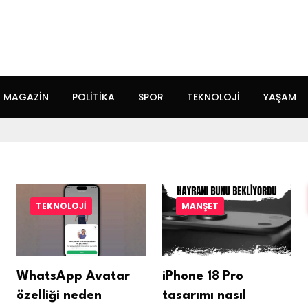
MAGAZIN
POLITIKA
SPOR
TEKNOLOJI
YAŞAM
TEKNOLOJI
MANŞET
WhatsApp Avatar
iPhone 18 Pro
özelliği neden
tasarımı nasıl