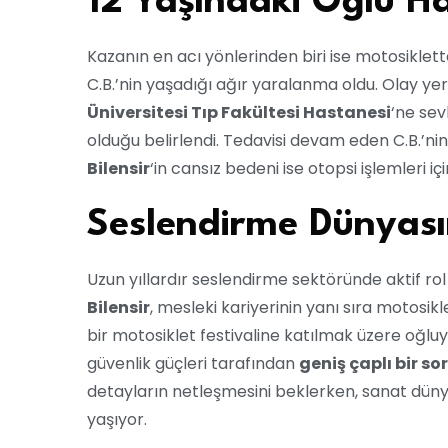
12 Yaşındaki Oğlu Ha
Kazanın en acı yönlerinden biri ise motosiklet
C.B.’nin yaşadığı ağır yaralanma oldu. Olay ye
Üniversitesi Tıp Fakültesi Hastanesi
‘ne sev
olduğu belirlendi. Tedavisi devam eden C.B.’ni
Bilensir
‘in cansız bedeni ise otopsi işlemleri iç
Seslendirme Dünyası
Uzun yıllardır seslendirme sektöründe aktif ro
Bilensir
, mesleki kariyerinin yanı sıra motosikle
bir motosiklet festivaline katılmak üzere oğluyl
güvenlik güçleri tarafından
geniş çaplı bir s
detayların netleşmesini beklerken, sanat dün
yaşıyor.