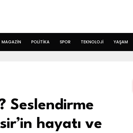
MAGAZIN
POLITIKA
SPOR
TEKNOLOJI
YAŞAM
ir? Seslendirme
nsir’in hayatı ve