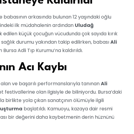
staneye Kaldırıldı
te babasının arkasında bulunan 12 yaşındaki oğlu
rindeki ilk müdahalenin ardından
Uludağ
k edilen küçük çocuğun vücudunda çok sayıda kırık
n sağlık durumu yakından takip edilirken, babası
Ali
in Bursa Adli Tıp Kurumu’na kaldırıldı.
nın Acı Kaybı
l alan ve başarılı performanslarıyla tanınan
Ali
t festivallerine olan ilgisiyle de biliniyordu. Bursa’daki
a birlikte yola çıkan sanatçının ölümüyle ilgili
oruşturma
başlatıldı. Kamuoyu, kazaya dair resmi
yası bir değerini daha kaybetmenin derin hüznünü