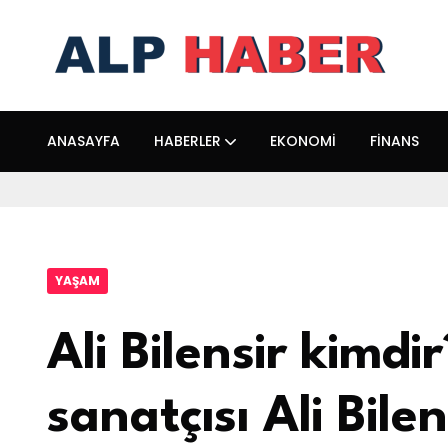
ANASAYFA
HABERLER
EKONOMI
FINANS
YAŞAM
Ali Bilensir kimd
sanatçısı Ali Bile