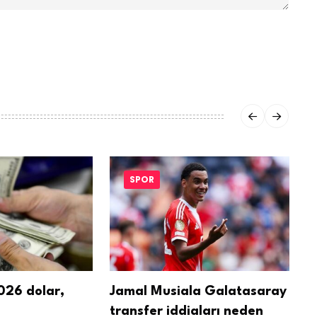
SPOR
26 dolar,
Jamal Musiala Galatasaray
L
transfer iddiaları neden
b