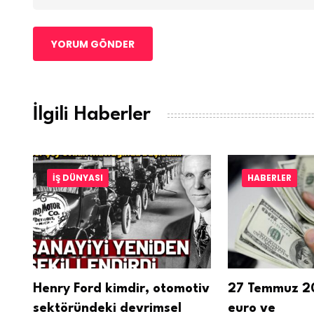
YORUM GÖNDER
İlgili Haberler
İŞ DÜNYASI
HABERLER
ir,
Henry Ford kimdir, otomotiv
27 Temmuz 20
sektöründeki devrimsel
euro ve