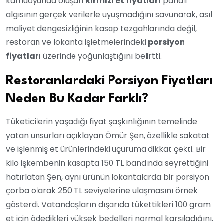
kamuoyunda oluşan
kırmızı et fiyatları
pahalı
algısının gerçek verilerle uyuşmadığını savunarak, asıl
maliyet dengesizliğinin kasap tezgahlarında değil,
restoran ve lokanta işletmelerindeki
porsiyon
fiyatları
üzerinde yoğunlaştığını belirtti.
Restoranlardaki Porsiyon Fiyatları
Neden Bu Kadar Farklı?
Tüketicilerin yaşadığı fiyat şaşkınlığının temelinde
yatan unsurları açıklayan Ömür Şen, özellikle sakatat
ve işlenmiş et ürünlerindeki uçuruma dikkat çekti. Bir
kilo işkembenin kasapta 150 TL bandında seyrettiğini
hatırlatan Şen, aynı ürünün lokantalarda bir porsiyon
çorba olarak 250 TL seviyelerine ulaşmasını örnek
gösterdi. Vatandaşların dışarıda tükettikleri 100 gram
et için ödedikleri yüksek bedelleri normal karşıladığını,