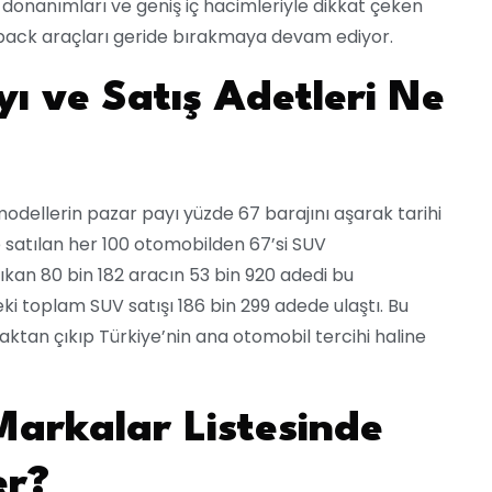
jik donanımları ve geniş iç hacimleriyle dikkat çeken
hback araçları geride bırakmaya devam ediyor.
ı ve Satış Adetleri Ne
modellerin pazar payı yüzde 67 barajını aşarak tarihi
de satılan her 100 otomobilden 67’si SUV
ıkan 80 bin 182 aracın 53 bin 920 adedi bu
 toplam SUV satışı 186 bin 299 adede ulaştı. Bu
maktan çıkıp Türkiye’nin ana otomobil tercihi haline
arkalar Listesinde
er?