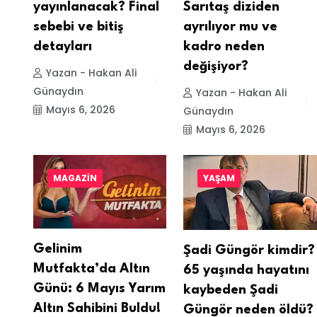
yayınlanacak? Final
Sarıtaş diziden
sebebi ve bitiş
ayrılıyor mu ve
detayları
kadro neden
değişiyor?
Yazan - Hakan Ali
Günaydın
Yazan - Hakan Ali
Mayıs 6, 2026
Günaydın
Mayıs 6, 2026
MAGAZIN
YAŞAM
Gelinim
Şadi Güngör kimdir?
Mutfakta’da Altın
65 yaşında hayatını
Günü: 6 Mayıs Yarım
kaybeden Şadi
Altın Sahibini Buldu!
Güngör neden öldü?