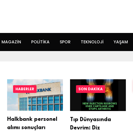
MAGAZIN
POLITIKA
SPOR
TEKNOLOJI
YAŞAM
HABERLER
SON DAKIKA
Halkbank personel
Tıp Dünyasında
alımı sonuçları
Devrim: Diz