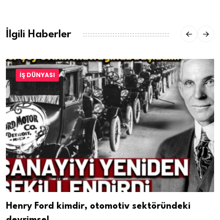
İlgili Haberler
İŞ DÜNYASI
Henry Ford kimdir, otomotiv sektöründeki
devrimsel