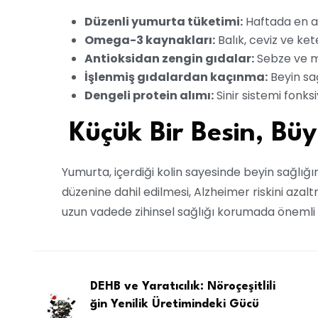
Düzenli yumurta tüketimi:
Haftada en az
Omega-3 kaynakları:
Balık, ceviz ve k
Antioksidan zengin gıdalar:
Sebze ve 
İşlenmiş gıdalardan kaçınma:
Beyin sağ
Dengeli protein alımı:
Sinir sistemi fonks
Küçük Bir Besin, Büy
Yumurta, içerdiği kolin sayesinde beyin sağlığı
düzenine dahil edilmesi, Alzheimer riskini azalt
uzun vadede zihinsel sağlığı korumada önemli bi
DEHB ve Yaratıcılık: Nöroçeşitlili
ğin Yenilik Üretimindeki Gücü