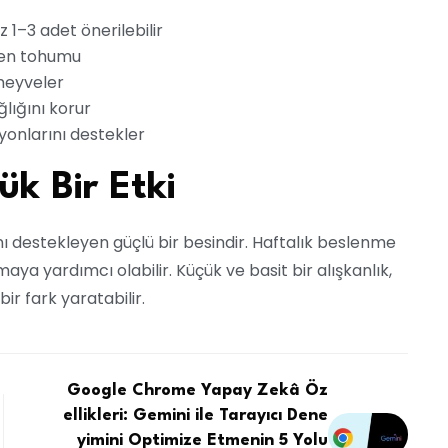
 1–3 adet önerilebilir
eten tohumu
meyveler
lığını korur
iyonlarını destekler
ük Bir Etki
nı destekleyen güçlü bir besindir. Haftalık beslenme
maya yardımcı olabilir. Küçük ve basit bir alışkanlık,
r fark yaratabilir.
Google Chrome Yapay Zekâ Öz
ellikleri: Gemini ile Tarayıcı Dene
yimini Optimize Etmenin 5 Yolu