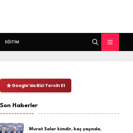
EĞITIM
Google’da Bizi Tercih Et
Son Haberler
Murat Salar kimdir, kaç yaşında,