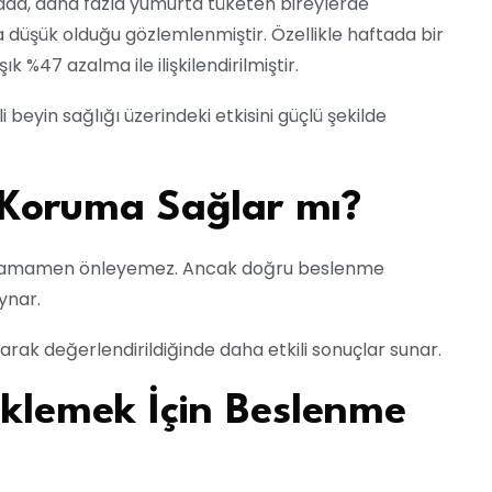
mada, daha fazla yumurta tüketen bireylerde
a düşük olduğu gözlemlenmiştir. Özellikle haftada bir
 %47 azalma ile ilişkilendirilmiştir.
 beyin sağlığı üzerindeki etkisini güçlü şekilde
 Koruma Sağlar mı?
nı tamamen önleyemez. Ancak doğru beslenme
oynar.
larak değerlendirildiğinde daha etkili sonuçlar sunar.
eklemek İçin Beslenme