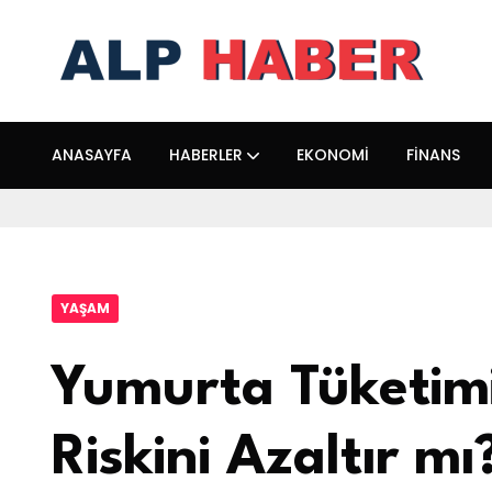
ANASAYFA
HABERLER
EKONOMI
FINANS
YAŞAM
Yumurta Tüketim
Riskini Azaltır mı