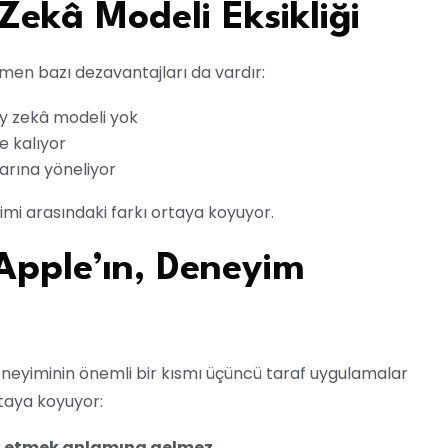
ekâ Modeli Eksikliği
men bazı dezavantajları da vardır:
y zekâ modeli yok
de kalıyor
arına yöneliyor
mi arasındaki farkı ortaya koyuyor.
Apple’ın, Deneyim
eneyiminin önemli bir kısmı üçüncü taraf uygulamalar
rtaya koyuyor:
l etmek anlamına gelmez.