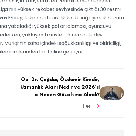
ormasıyla kariyerinin en verimli dönemlerinden
La Liga’nın yüksek rekabet seviyesinde çıktığı 30 resmi
ran
Muriqi, takımına 1 asistlik katkı sağlayarak hücum
şına yakaladığı yüksek gol ortalaması, oyuncuyu
il ederken, yaklaşan transfer döneminde dev
Muriqi’nin saha içindeki soğukkanlılığı ve bitiriciliği,
n isimlerinden biri haline getiriyor.
Op. Dr. Çağdaş Özdemir Kimdir,
Uzmanlık Alanı Nedir ve 2026’d
a Neden Gözaltına Alındı?
İleri