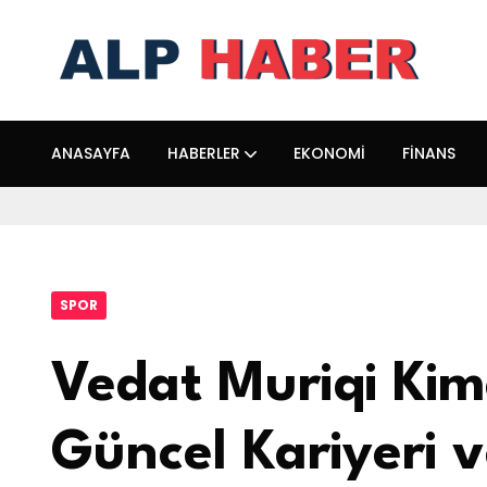
ANASAYFA
HABERLER
EKONOMI
FINANS
SPOR
Vedat Muriqi Ki
Güncel Kariyeri ve