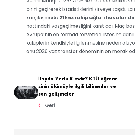
Vedat Muriqi, 2025-2026 sezonunda Mallorca f
birini geçirerek istatistiklerini zirveye taşıdı. 
karşılaşmada
21 kez rakip ağları havalandı
hattındaki vazgeçilmezliğini kanıtladı. Maç ba
Avrupa’nın en formda forvetleri listesine dah
kulüplerin kendisiyle ilgilenmesine neden oluyor. 
onu 2026 yaz transfer döneminin en merak edile
İlayda Zorlu Kimdir? KTÜ öğrenci
sinin ölümüyle ilgili bilinenler ve
son gelişmeler
Geri