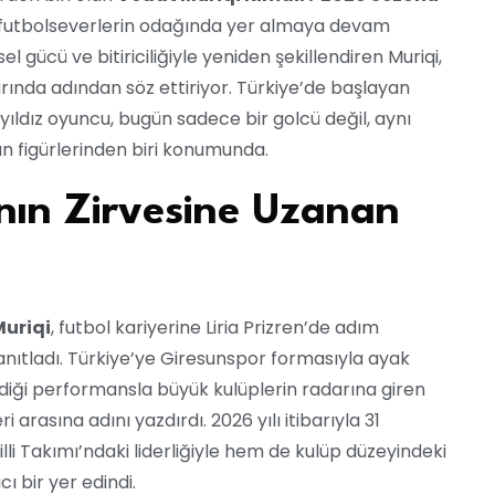
futbolseverlerin odağında yer almaya devam
l gücü ve bitiriciliğiyle yeniden şekillendiren Muriqi,
ında adından söz ettiriyor. Türkiye’de başlayan
 yıldız oyuncu, bugün sadece bir golcü değil, aynı
n figürlerinden biri konumunda.
nın Zirvesine Uzanan
uriqi
, futbol kariyerine Liria Prizren’de adım
anıtladı. Türkiye’ye Giresunspor formasıyla ayak
iği performansla büyük kulüplerin radarına giren
ri arasına adını yazdırdı. 2026 yılı itibarıyla 31
i Takımı’ndaki liderliğiyle hem de kulüp düzeyindeki
cı bir yer edindi.