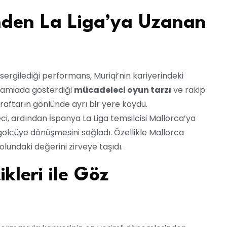
den La Liga’ya Uzanan
rgilediği performans, Muriqi’nin kariyerindeki
i camiada gösterdiği
mücadeleci oyun tarzı
ve rakip
raftarın gönlünde ayrı bir yere koydu.
i, ardından İspanya La Liga temsilcisi Mallorca’ya
 golcüye dönüşmesini sağladı. Özellikle Mallorca
undaki değerini zirveye taşıdı.
kleri ile Göz