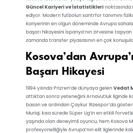
Güncel Kariyeri ve İstatistikleri
noktasında 
ediyor. Modern futbolun santrfor tanımını fizikse
kariyerinin en olgun döneminde Avrupa sahalar
başarı hikayesini İspanya’nın zirvesine taşıyan
zamanda transfer piyasasının en çok konuşula
Kosova’dan Avrupa’
Başarı Hikayesi
1994 yılında Prizren’de dünyaya gelen
Vedat M
attıktan sonra yeteneğini Arnavutluk liginde k
basan ve ardından Çaykur Rizespor’da gösterd
Muriqi, kısa sürede Süper Lig’in en etkili forvetle
yaşında olan deneyimli oyuncu, hem Kosova Mill
profesyonelliğiyle Avrupa’nın elit liglerinde kalı