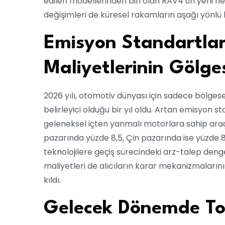
edilen modellerinden biri olan RAV4’ün yeni n
değişimleri de küresel rakamların aşağı yönlü
Emisyon Standartlar
Maliyetlerinin Gölge
2026 yılı, otomotiv dünyası için sadece bölges
belirleyici olduğu bir yıl oldu. Artan emisyon s
geleneksel içten yanmalı motorlara sahip araçla
pazarında yüzde 8,5, Çin pazarında ise yüzde 8 
teknolojilere geçiş sürecindeki arz-talep deng
maliyetleri de alıcıların karar mekanizmalarını
kıldı.
Gelecek Dönemde Toy