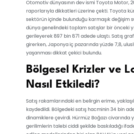
Otomotiv dünyasının dev ismi Toyota Motor, 202
raporlarıyla dikkatleri üzerine çekti. Toyota kü
sektörün içinde bulunduğu karmaşık değişim sür
dünya genelindeki toplam satışlar bir önceki y
gerileyerek 897 bin 871 adede ulaştı. Satış graf
girerken, Japonya iç pazarında yüzde 7,8, ulus
yaşanması dikkat çekici bulundu.
Bölgesel Krizler ve L
Nasıl Etkiledi?
Satış rakamlarındaki en belirgin erime, yaklaşı
kaydedildi. Bölgedeki satış hacminin 34 bin adede
dinamiklere çevirdi. Hürmüz Boğazı civarında
gerilimlerin talebi ciddi şekilde baskıladığı ifa