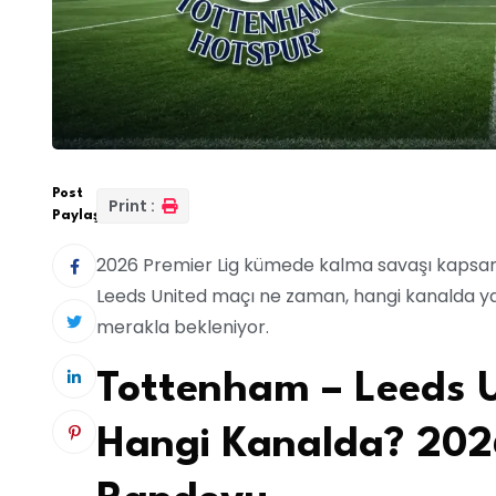
Post
Print :
Paylaş:
2026 Premier Lig kümede kalma savaşı kapsam
Leeds United maçı ne zaman, hangi kanalda ya
merakla bekleniyor.
Tottenham – Leeds 
Hangi Kanalda? 2026