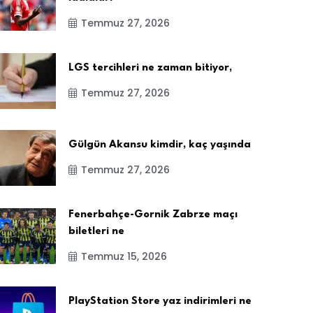
Temmuz 27, 2026
LGS tercihleri ne zaman bitiyor,
Temmuz 27, 2026
Gülgün Akansu kimdir, kaç yaşında
Temmuz 27, 2026
Fenerbahçe-Gornik Zabrze maçı
biletleri ne
Temmuz 15, 2026
PlayStation Store yaz indirimleri ne