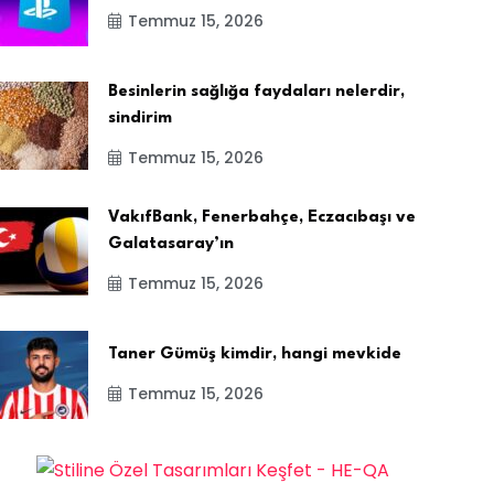
Temmuz 15, 2026
Besinlerin sağlığa faydaları nelerdir,
sindirim
Temmuz 15, 2026
VakıfBank, Fenerbahçe, Eczacıbaşı ve
Galatasaray’ın
Temmuz 15, 2026
Taner Gümüş kimdir, hangi mevkide
Temmuz 15, 2026