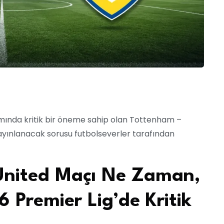
ında kritik bir öneme sahip olan Tottenham –
yınlanacak sorusu futbolseverler tarafından
United Maçı Ne Zaman,
 Premier Lig’de Kritik