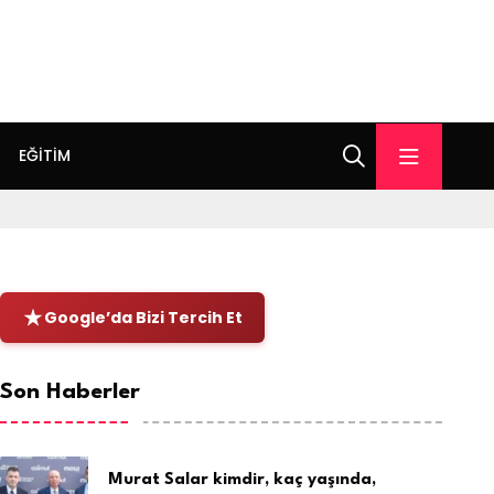
EĞITIM
Google’da Bizi Tercih Et
Son Haberler
Murat Salar kimdir, kaç yaşında,