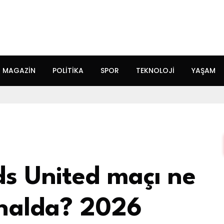
MAGAZIN
POLITIKA
SPOR
TEKNOLOJI
YAŞAM
s United maçı ne
nalda? 2026