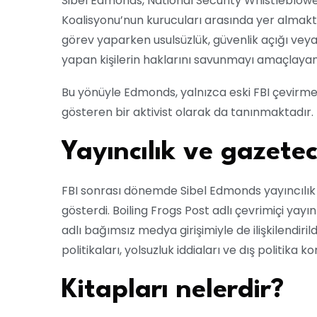
Sibel Edmonds, National Security Whistleblower
Koalisyonu’nun kurucuları arasında yer almaktad
görev yaparken usulsüzlük, güvenlik açığı veya
yapan kişilerin haklarını savunmayı amaçlayan
Bu yönüyle Edmonds, yalnızca eski FBI çevirmen
gösteren bir aktivist olarak da tanınmaktadır.
Yayıncılık ve gazetec
FBI sonrası dönemde Sibel Edmonds yayıncılık 
gösterdi. Boiling Frogs Post adlı çevrimiçi ya
adlı bağımsız medya girişimiyle de ilişkilendirild
politikaları, yolsuzluk iddiaları ve dış politika ko
Kitapları nelerdir?