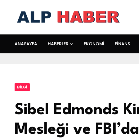
ANASAYFA
HABERLER
EKONOMI
FINANS
BILGI
Sibel Edmonds Ki
Mesleği ve FBI’dak