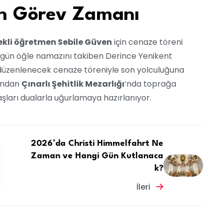
on Görev Zamanı
kli öğretmen Sebile Güven
için cenaze töreni
ugün öğle namazını takiben Derince Yenikent
düzenlenecek cenaze töreniyle son yolculuğuna
dından
Çınarlı Şehitlik Mezarlığı
‘nda toprağa
aşları dualarla uğurlamaya hazırlanıyor.
2026’da Christi Himmelfahrt Ne
Zaman ve Hangi Gün Kutlanaca
k?
İleri