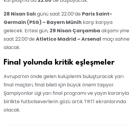
karşılaşma da
22.00
’de başlayacak.
28 Nisan Salı
günü saat 22.00’de
Paris Saint-
Germain (PSG) – Bayern Münih
karşı karşıya
gelecek. Ertesi gün,
29 Nisan Çarşamba
akşamı yine
saat 22.00’de
Atletico Madrid – Arsenal
maçı sahne
alacak.
Final yolunda kritik eşleşmeler
Avrupa’nın önde gelen kulüplerini buluşturacak yarı
final maçları, final bileti için büyük önem taşıyor.
Şampiyonlar Ligi yarı final programı ve yayın kararıyla
birlikte futbolseverlerin gözü artık TRT1 ekranlarında
olacak.