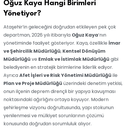
Oğuz Kaya Hangi Birimleri
Yönetiyor?
Ataşehir’in geleceğini doğrudan etkileyen pek çok
departman, 2026 yılı itibarıyla
Oğuz Kaya
’nın
yönetiminde faaliyet gösteriyor. Kaya, özellikle
İmar
ve Şehircilik Müdürlüğü
,
Kentsel Dönüşüm
Müdürlüğü
ve
Emlak ve İstimlak Müdürlüğü
gibi
belediyenin en stratejik birimlerine liderlik ediyor.
Ayrıca
Afet İşleri ve Risk Yönetimi Müdürlüğü
ile
Plan ve Proje Müdürlüğü
üzerindeki denetim yetkisi,
onun ilçenin deprem dirençli bir yapıya kavuşması
noktasındaki ağırlığını ortaya koyuyor. Modern
şehirleşme vizyonu doğrultusunda, yapı stokunun
yenilenmesi ve mülkiyet sorunlarının çözümü
konusunda doğrudan sorumluluk alıyor.