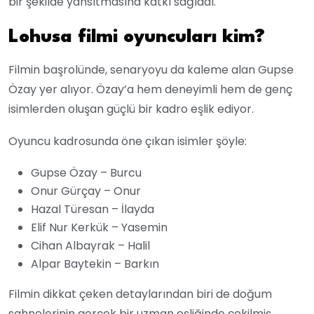
bir şekilde yansıtmasına katkı sağladı.
Lohusa filmi oyuncuları kim?
Filmin başrolünde, senaryoyu da kaleme alan Gupse
Özay yer alıyor. Özay’a hem deneyimli hem de genç
isimlerden oluşan güçlü bir kadro eşlik ediyor.
Oyuncu kadrosunda öne çıkan isimler şöyle:
Gupse Özay – Burcu
Onur Gürçay – Onur
Hazal Türesan – İlayda
Elif Nur Kerkük – Yasemin
Cihan Albayrak – Halil
Alpar Baytekin – Barkın
Filmin dikkat çeken detaylarından biri de doğum
sahnelerinin gerçek bir uzman eşliğinde çekilmiş