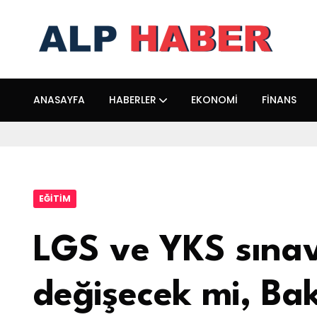
ANASAYFA
HABERLER
EKONOMI
FINANS
EĞITIM
LGS ve YKS sınav
değişecek mi, Ba