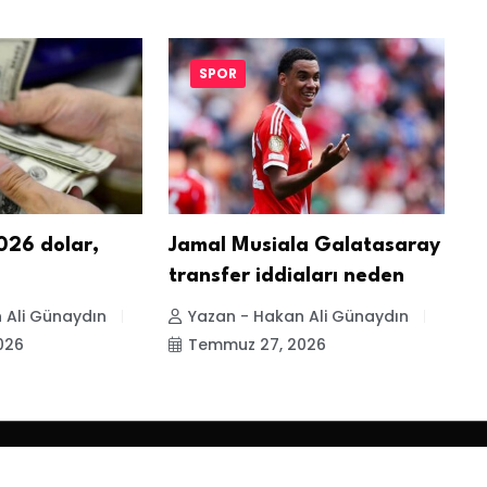
SPOR
26 dolar,
Jamal Musiala Galatasaray
L
transfer iddiaları neden
b
 Ali Günaydın
Yazan - Hakan Ali Günaydın
026
Temmuz 27, 2026
Gizlilik Politikası
Y