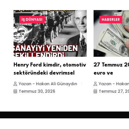
İŞ DÜNYASI
HABERLER
ir,
Henry Ford kimdir, otomotiv
27 Temmuz 20
sektöründeki devrimsel
euro ve
Yazan - Hakan Ali Günaydın
Yazan - Hakan
Temmuz 30, 2026
Temmuz 27, 2
Copyright 2026 Alp Haber. All Rights Reserved.