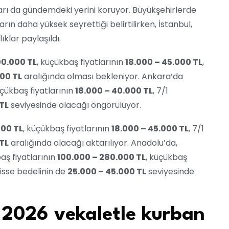
tları da gündemdeki yerini koruyor. Büyükşehirlerde
rın daha yüksek seyrettiği belirtilirken, İstanbul,
ıklar paylaşıldı.
00.000 TL
, küçükbaş fiyatlarının
18.000 – 45.000 TL
,
000 TL
aralığında olması bekleniyor. Ankara’da
üçükbaş fiyatlarının
18.000 – 40.000 TL
, 7/1
TL
seviyesinde olacağı öngörülüyor.
000 TL
, küçükbaş fiyatlarının
18.000 – 45.000 TL
, 7/1
TL
aralığında olacağı aktarılıyor. Anadolu’da,
baş fiyatlarının
100.000 – 280.000 TL
, küçükbaş
hisse bedelinin de
25.000 – 45.000 TL
seviyesinde
n 2026 vekaletle kurban