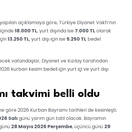
 yapılan açıklamaya göre, Türkiye Diyanet Vakfı’nın
 içinde
18.000 TL
, yurt dışında ise
7.000 TL
olarak
için
13.250 TL
, yurt dışı için ise
5.250 TL
bedel
ecek vatandaşlar, Diyanet ve Kızılay tarafından
26 kurban kesim bedeli için yurt içi ve yurt dışı
 takvimi belli oldu
me göre 2026 Kurban Bayramı tarihleri de kesinleşti.
26 Salı
günü yarım gün tatil olacak. Bayramın
i günü
28 Mayıs 2026 Perşembe
, üçüncü günü
29