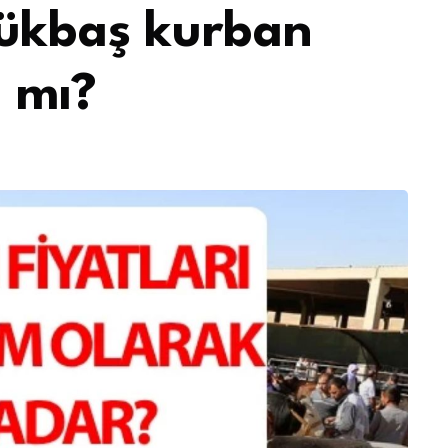
ükbaş kurban
ı mı?