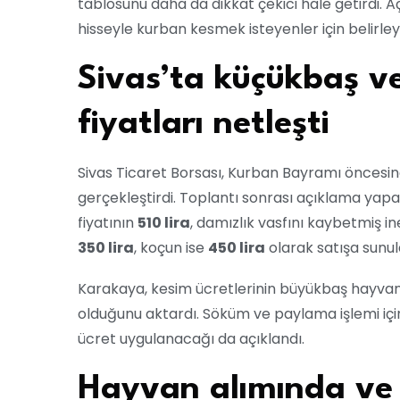
tablosunu daha da dikkat çekici hale getirdi. A
hisseyle kurban kesmek isteyenler için belirleyi
Sivas’ta küçükbaş v
fiyatları netleşti
Sivas Ticaret Borsası, Kurban Bayramı öncesind
gerçekleştirdi. Toplantı sonrası açıklama yap
fiyatının
510 lira
, damızlık vasfını kaybetmiş in
350 lira
, koçun ise
450 lira
olarak satışa sunula
Karakaya, kesim ücretlerinin büyükbaş hayva
olduğunu aktardı. Söküm ve paylama işlemi iç
ücret uygulanacağı da açıklandı.
Hayvan alımında ve 