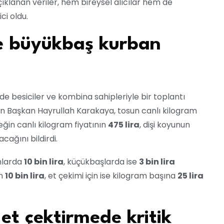
çıklanan veriler, hem bireysel alıcılar hem de
ci oldu.
e büyükbaş kurban
e besiciler ve kombina sahipleriyle bir toplantı
an Başkan Hayrullah Karakaya, tosun canlı kilogram
eğin canlı kilogram fiyatının
475 lira
, dişi koyunun
cağını bildirdi.
nlarda
10 bin lira
, küçükbaşlarda ise
3 bin lira
in
10 bin lira
, et çekimi için ise kilogram başına
25 lira
et çektirmede kritik