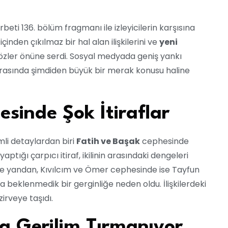
beti 136. bölüm fragmanı ile izleyicilerin karşısına
içinden çıkılmaz bir hal alan ilişkilerini ve
yeni
zler önüne serdi. Sosyal medyada geniş yankı
i arasında şimdiden büyük bir merak konusu haline
sinde Şok İtiraflar
li detaylardan biri
Fatih ve Başak
cephesinde
ptığı çarpıcı itiraf, ikilinin arasındaki dengeleri
. Öte yandan, Kıvılcım ve Ömer cephesinde ise Tayfun
a beklenmedik bir gerginliğe neden oldu. İlişkilerdeki
 zirveye taşıdı.
da Gerilim Tırmanıyor