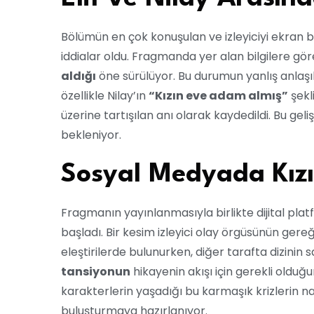
Bölümün en çok konuşulan ve izleyiciyi ekran başı
iddialar oldu. Fragmanda yer alan bilgilere gö
aldığı
öne sürülüyor. Bu durumun yanlış anlaşılm
özellikle Nilay’ın
“Kızın eve adam almış”
şekl
üzerine tartışılan anı olarak kaydedildi. Bu gel
bekleniyor.
Sosyal Medyada Kızıl
Fragmanın yayınlanmasıyla birlikte dijital pl
başladı. Bir kesim izleyici olay örgüsünün gere
eleştirilerde bulunurken, diğer tarafta dizinin sa
tansiyonun
hikayenin akışı için gerekli olduğu
karakterlerin yaşadığı bu karmaşık krizlerin nas
buluşturmaya hazırlanıyor.