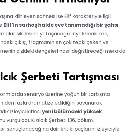
na kilitleyen sahnesi ise Elif karakteriyle ilgili
re
Elif’in sarhoş halde eve tanımadığı bir şahsı
alar silsilesine yol açacağı sinyali verilirken,
indeki çıkışı, fragmanın en çok tepki çeken ve
işmenin dizideki dengeleri nasıl değiştireceği merakla
cık Şerbeti Tartışması
atformlarda senaryo üzerine yoğun bir tartışma
ğinden fazla dramatize edildiğini savunarak
dık izleyici kitlesi
yeni bölümdeki yüksek
nu vurguladı. Kızılcık Şerbeti 136. bölüm,
ıl sonuçlanacağına dair kritik ipuçlarını izleyiciyle