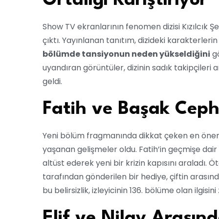
Ortalığı Karıştırıyor
Show TV ekranlarının fenomen dizisi Kızılcık Şer
çıktı. Yayınlanan tanıtım, dizideki karakterlerin 
bölümde tansiyonun neden yükseldiğini
gö
uyandıran görüntüler, dizinin sadık takipçiler
geldi.
Fatih ve Başak Cephe
Yeni bölüm fragmanında dikkat çeken en önem
yaşanan gelişmeler oldu. Fatih’in geçmişe dair ya
altüst ederek yeni bir krizin kapısını araladı
tarafından gönderilen bir hediye, çiftin arasınd
bu belirsizlik, izleyicinin 136. bölüme olan ilgisini
Elif ve Nilay Arasın