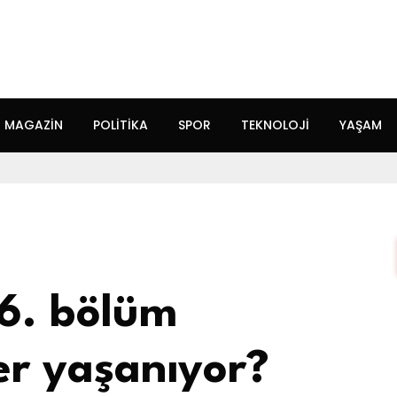
MAGAZIN
POLITIKA
SPOR
TEKNOLOJI
YAŞAM
36. bölüm
er yaşanıyor?