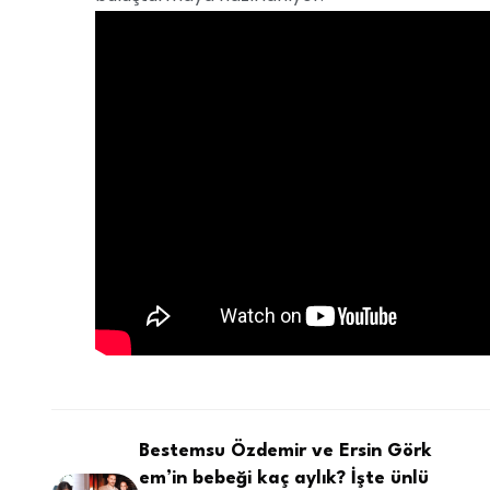
Bestemsu Özdemir ve Ersin Görk
em’in bebeği kaç aylık? İşte ünlü