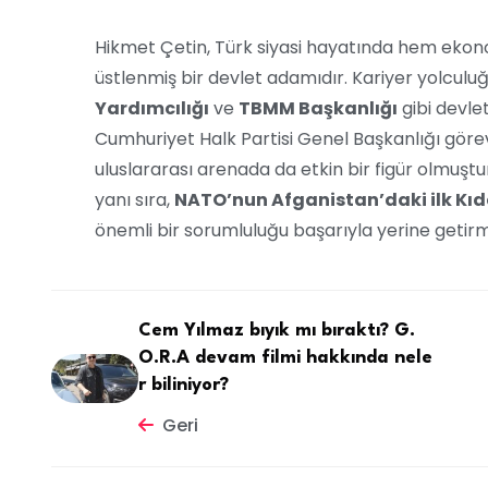
Hikmet Çetin, Türk siyasi hayatında hem ekonom
üstlenmiş bir devlet adamıdır. Kariyer yolcul
Yardımcılığı
ve
TBMM Başkanlığı
gibi devle
Cumhuriyet Halk Partisi Genel Başkanlığı görev
uluslararası arenada da etkin bir figür olmuş
yanı sıra,
NATO’nun Afganistan’daki ilk Kıde
önemli bir sorumluluğu başarıyla yerine getirmi
Cem Yılmaz bıyık mı bıraktı? G.
O.R.A devam filmi hakkında nele
r biliniyor?
Geri