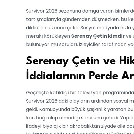
Survivor 2026 sezonuna damga vuran isimlerde
tartışmalarıyla gündemden düşmezken, bu kez 
dikkatleri üzerine çekti. Sosyal medyada hızla
merakı körükleyen
Serenay Çetin kimdir
ve ü
bulunuyor mu soruları, izleyiciler tarafından yoğ
Serenay Çetin ve Hi
İddialarının Perde Ar
Geçmişte katıldığı bir televizyon programında 
Survivor 2026’daki olayların ardından sosyal 
geldi. Kamuoyunda büyük şaşkınlık yaratan bu a
kan bağı olup olmadığı sorusunu getirdi. Yapı
ifadeyi biyolojik bir akrabalıktan ziyade aile d