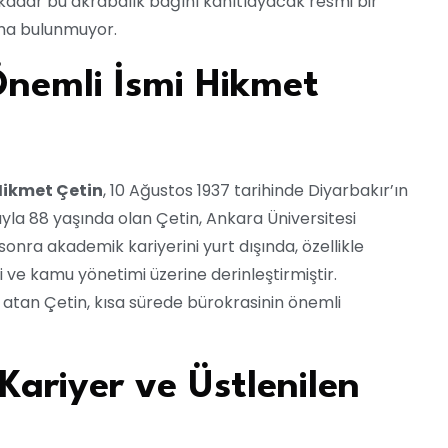
kadar bu akrabalık bağını kanıtlayacak resmi bir
ama bulunmuyor.
Önemli İsmi Hikmet
Hikmet Çetin
, 10 Ağustos 1937 tarihinde Diyarbakır’ın
arıyla 88 yaşında olan Çetin, Ankara Üniversitesi
sonra akademik kariyerini yurt dışında, özellikle
 ve kamu yönetimi üzerine derinleştirmiştir.
 atan Çetin, kısa sürede bürokrasinin önemli
Kariyer ve Üstlenilen