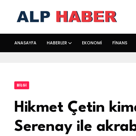
ANASAYFA
HABERLER
EKONOMI
FINANS
BILGI
Hikmet Çetin kim
Serenay ile akra