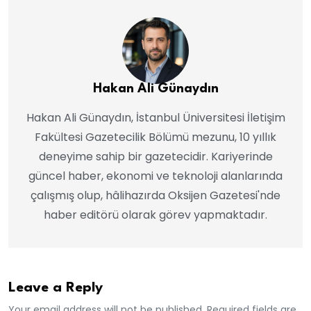
Hakan Ali Günaydın
Hakan Ali Günaydın, İstanbul Üniversitesi İletişim
Fakültesi Gazetecilik Bölümü mezunu, 10 yıllık
deneyime sahip bir gazetecidir. Kariyerinde
güncel haber, ekonomi ve teknoloji alanlarında
çalışmış olup, hâlihazırda Oksijen Gazetesi'nde
haber editörü olarak görev yapmaktadır.
Leave a Reply
Your email address will not be published. Required fields are