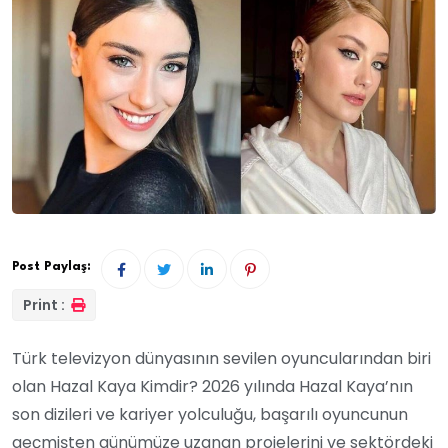
Post Paylaş:
Print :
Türk televizyon dünyasının sevilen oyuncularından biri
olan Hazal Kaya Kimdir? 2026 yılında Hazal Kaya’nın
son dizileri ve kariyer yolculuğu, başarılı oyuncunun
geçmişten günümüze uzanan projelerini ve sektördeki