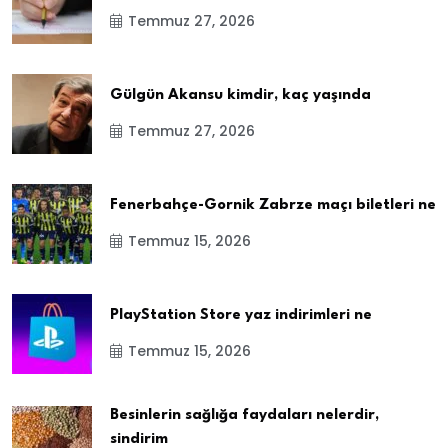
Temmuz 27, 2026
Gülgün Akansu kimdir, kaç yaşında
Temmuz 27, 2026
Fenerbahçe-Gornik Zabrze maçı biletleri ne
Temmuz 15, 2026
PlayStation Store yaz indirimleri ne
Temmuz 15, 2026
Besinlerin sağlığa faydaları nelerdir,
sindirim