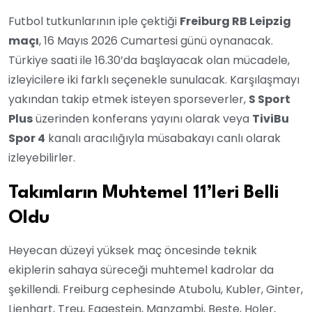
Futbol tutkunlarının iple çektiği
Freiburg RB Leipzig
maçı
, 16 Mayıs 2026 Cumartesi günü oynanacak.
Türkiye saati ile 16.30’da başlayacak olan mücadele,
izleyicilere iki farklı seçenekle sunulacak. Karşılaşmayı
yakından takip etmek isteyen sporseverler,
S Sport
Plus
üzerinden konferans yayını olarak veya
TiviBu
Spor 4
kanalı aracılığıyla müsabakayı canlı olarak
izleyebilirler.
Takımların Muhtemel 11’leri Belli
Oldu
Heyecan düzeyi yüksek maç öncesinde teknik
ekiplerin sahaya süreceği muhtemel kadrolar da
şekillendi. Freiburg cephesinde Atubolu, Kubler, Ginter,
Lienhart, Treu, Eggestein, Manzambi, Beste, Holer,