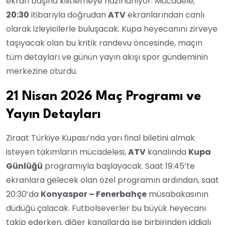
ekran başına kilitlemeye hazırlanıyor. Mücadele,
20:30
itibarıyla doğrudan
ATV
ekranlarından canlı
olarak izleyicilerle buluşacak. Kupa heyecanını zirveye
taşıyacak olan bu kritik randevu öncesinde, maçın
tüm detayları ve günün yayın akışı spor gündeminin
merkezine oturdu.
21 Nisan 2026 Maç Programı ve
Yayın Detayları
Ziraat Türkiye Kupası’nda yarı final biletini almak
isteyen takımların mücadelesi,
ATV
kanalında
Kupa
Günlüğü
programıyla başlayacak. Saat 19:45’te
ekranlara gelecek olan özel programın ardından, saat
20:30’da
Konyaspor – Fenerbahçe
müsabakasının
düdüğü çalacak. Futbolseverler bu büyük heyecanı
takip ederken, diğer kanallarda ise birbirinden iddialı