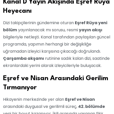
Kanal D Yayın Akışında Eşref Rüya
Heyecanı
Dizi takipçilerinin gündemine oturan
Eşref Rüya yeni
bölüm
yayınlanacak mı sorusu, resmi
yayın akışı
bilgileriyle netleşti. Kanal tarafından paylaşılan güncel
programda, yapımın herhangi bir değişikliğe
uğramadan izleyici karşısına çıkacağı doğrulandı.
Çarşamba akşamı
rutinine sadık kalan dizi, saatinde
ekranlardaki yerini alarak izleyicileriyle buluşacak.
Eşref ve Nisan Arasındaki Gerilim
Tırmanıyor
Hikayenin merkezinde yer alan
Eşref ve Nisan
arasındaki duygusal ve gerilimli süreç,
42. bölümde
yeni bir boyut kazanıyor. İkili arasında yaşanan fikir