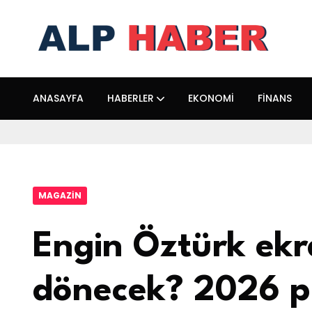
ANASAYFA
HABERLER
EKONOMI
FINANS
MAGAZIN
Engin Öztürk ek
dönecek? 2026 pr