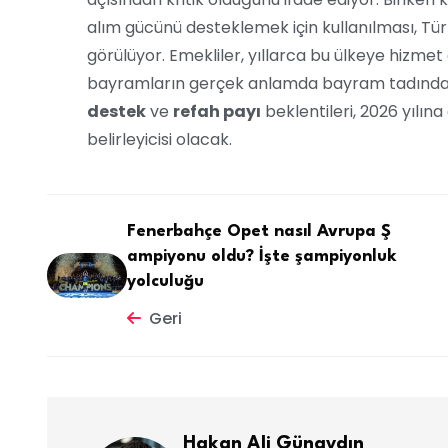
alım gücünü desteklemek için kullanılması, Türk
görülüyor. Emekliler, yıllarca bu ülkeye hizmet
bayramların gerçek anlamda bayram tadında y
destek
ve
refah payı
beklentileri, 2026 yılı
belirleyicisi olacak.
Fenerbahçe Opet nasıl Avrupa Ş
ampiyonu oldu? İşte şampiyonluk
yolculuğu
Geri
Hakan Ali Günaydın