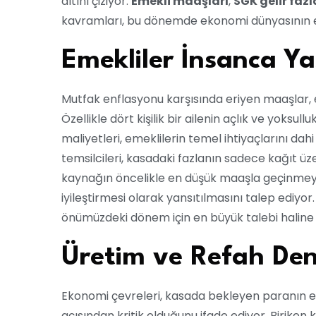
altını çiziyor.
Emekli maaşları
,
SGK gelir fazl
kavramları, bu dönemde ekonomi dünyasının en 
Emekliler İnsanca Ya
Mutfak enflasyonu karşısında eriyen maaşlar, e
Özellikle dört kişilik bir ailenin açlık ve yoksu
maliyetleri, emeklilerin temel ihtiyaçlarını d
temsilcileri, kasadaki fazlanın sadece kağıt ü
kaynağın öncelikle en düşük maaşla geçinmey
iyileştirmesi olarak yansıtılmasını talep ediyor
önümüzdeki dönem için en büyük talebi haline 
Üretim ve Refah Den
Ekonomi çevreleri, kasada bekleyen paranın 
açısından kritik olduğunu ifade ediyor. Biriken 