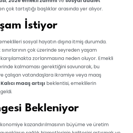
ası
,
2026 emekli zammı
ve
sosyal adalet
çok tartıştığı başlıklar arasında yer alıyor.
şam İstiyor
meklileri sosyal hayatın dışına itmiş durumda.
lluk sınırlarının çok üzerinde seyreden yaşam
ahi karşılamakta zorlanmasına neden oluyor. Emekli
zerinde kalmaması gerektiğini savunarak, bu
e çalışan vatandaşlara ikramiye veya maaş
.
Kalıcı maaş artışı
beklentisi, emeklilerin
geldi.
gesi Bekleniyor
ekonomiye kazandırılmasının büyüme ve üretim
kaynakların sağlık hizmetlerinin kalitesini artırmak ve