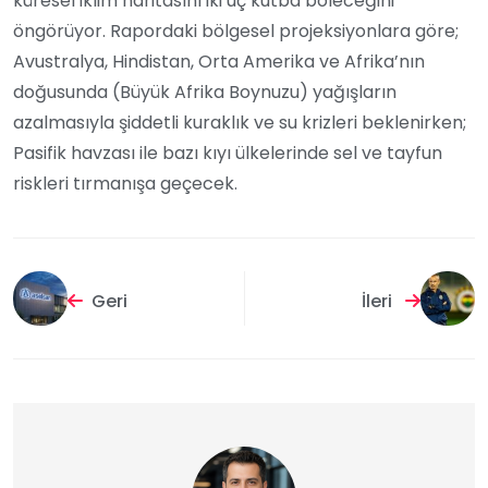
küresel iklim haritasını iki uç kutba böleceğini
öngörüyor. Rapordaki bölgesel projeksiyonlara göre;
Avustralya, Hindistan, Orta Amerika ve Afrika’nın
doğusunda (Büyük Afrika Boynuzu) yağışların
azalmasıyla şiddetli kuraklık ve su krizleri beklenirken;
Pasifik havzası ile bazı kıyı ülkelerinde sel ve tayfun
riskleri tırmanışa geçecek.
Geri
İleri