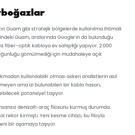
rboğazlar
ın Guam gibi stratejik bölgelerde kullanılma ihtimali.
ezindeki Guam, aralarında Google’ın da bulunduğu
 fiber-optik kabloya ev sahipliği yapıyor. 2.000
çoğunluğu gömülmediği için müdahaleye açık
madan kullanılabilir olması askeri analistlerin asıl
meyen ama izi bulunabilen bir kablo hasarı,
edebilecek potansiyel taşıyor.
insansız denizaltı araç filosunu kurmuş durumda.
 rekor kırmıştı. Yeni kesme cihazı, bu filoyla
 yeni bir aşamaya taşıyor.