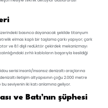
eştirmesiyle teknik detaylar uluslararası
eri
 üzerindeki basınca dayanacak şekilde titanyum
trelik elmas kaplı bir taşlama çarkı yapıyor; çark
motor ve 8:1 dişli redüktör çekirdek mekanizmayı
lınlığındaki zırhlı kabloların başarıyla kesildiği
u serisi insanlı/insansız denizaltı araçlarına
enizaltı iletişim altyapısının çoğu 2.000 metre
bu seviyenin iki katı anlamına geliyor.
ası ve Batı’nın şüphesi