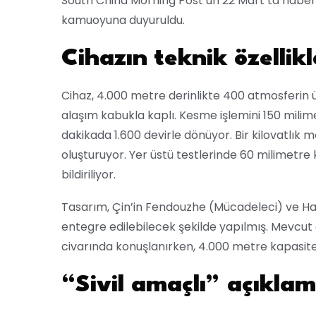
South China Morning Post’un 22 Mart’ta haberl
kamuoyuna duyuruldu.
Cihazın teknik özellikl
Cihaz, 4.000 metre derinlikte 400 atmosferin
alaşım kabukla kaplı. Kesme işlemini 150 milime
dakikada 1.600 devirle dönüyor. Bir kilovatlık 
oluşturuyor. Yer üstü testlerinde 60 milimetre ka
bildiriliyor.
Tasarım, Çin’in Fendouzhe (Mücadeleci) ve Haido
entegre edilebilecek şekilde yapılmış. Mevcut d
civarında konuşlanırken, 4.000 metre kapasite 
“Sivil amaçlı” açıklam