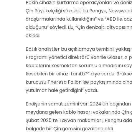
Pekin cihazın kurtarma operasyonları ve deniz 
Çin Büyükelçiliği sözcüsü Liu Pengyu, Newsweek
araştırmalarında kullanıldığını” ve “ABD ile ba
olduğunu” söyledi. Liu, “Çin denizaltı altyapıs
ekledi.
Batılı analistler bu açıklamaya temkinli yakla
Programı yönetici direktörü Bonnie Glaser, X 
kablolarını kesmekten sorumlu olmadığını söyl
kesebilen bir cihazı tanıttı?” diye sordu. Brüks
kurucusu Theresa Fallon ise paylaşımında cihaz
yutulmaz hale getirdiğini” yazdı.
Endişenin somut zemini var. 2024’ün başından
meydana gelen kablo hasarı vakalarında Çin ge
Şubat 2025’te Tayvan makamları, Penghu adas
bölgede bir Çin gemisini gözaltına aldı.