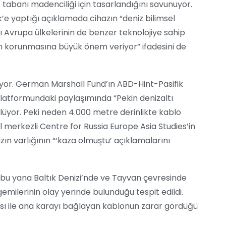
tabanı madenciliği için tasarlandığını savunuyor.
’e yaptığı açıklamada cihazın “deniz bilimsel
zı Avrupa ülkelerinin de benzer teknolojiye sahip
ının korunmasına büyük önem veriyor” ifadesini de
şıyor. German Marshall Fund’ın ABD-Hint-Pasifik
platformundaki paylaşımında “Pekin denizaltı
üyor. Peki neden 4.000 metre derinlikte kablo
el merkezli Centre for Russia Europe Asia Studies’in
ın varlığının “‘kaza olmuştu’ açıklamalarını
 bu yana Baltık Denizi’nde ve Tayvan çevresinde
milerinin olay yerinde bulunduğu tespit edildi.
ı ile ana karayı bağlayan kablonun zarar gördüğü