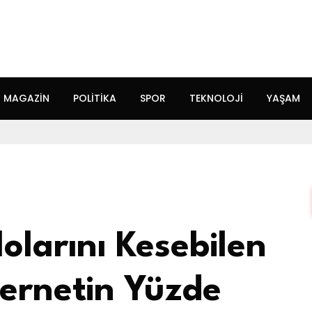
MAGAZIN
POLITIKA
SPOR
TEKNOLOJI
YAŞAM
lolarını Kesebilen
nternetin Yüzde