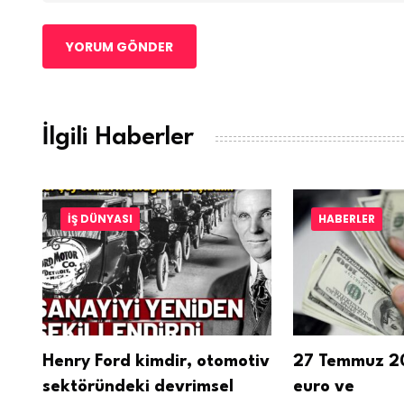
YORUM GÖNDER
İlgili Haberler
İŞ DÜNYASI
HABERLER
ir,
Henry Ford kimdir, otomotiv
27 Temmuz 20
sektöründeki devrimsel
euro ve