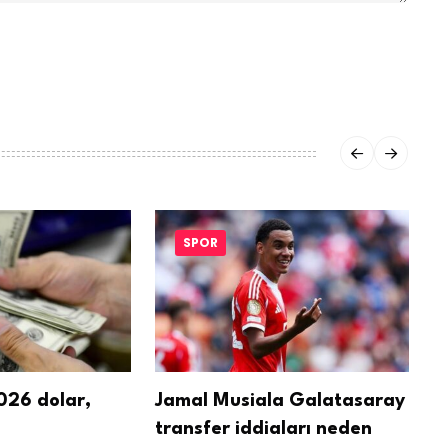
SPOR
26 dolar,
Jamal Musiala Galatasaray
L
transfer iddiaları neden
b