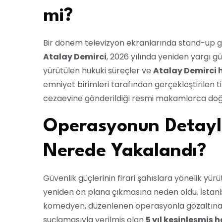
mi?
Bir dönem televizyon ekranlarında stand-up göst
Atalay Demirci
, 2026 yılında yeniden yargı 
yürütülen hukuki süreçler ve
Atalay Demirci 
emniyet birimleri tarafından gerçekleştirilen t
cezaevine gönderildiği resmi makamlarca doğ
Operasyonun Detayla
Nerede Yakalandı?
Güvenlik güçlerinin firari şahıslara yönelik yü
yeniden ön plana çıkmasına neden oldu. İstanbu
komedyen, düzenlenen operasyonla gözaltına 
suçlamasıyla verilmiş olan
5 yıl kesinleşmiş 