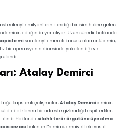
erileriyle milyonların tanıdığı bir isim haline gelen
gündeminin odağında yer alıyor. Uzun süredir hakkında
hapiste mi
sorularıyla merak konusu olan ünlü ismin,
itiz bir operasyon neticesinde yakalandığı ve
rulandı.
rı: Atalay Demirci
rüttüğü kapsamlı çalışmalar,
Atalay Demirci
isminin
l’da belirlenen bir adreste gizlendiği tespit edilen
alındı. Hakkında
silahlı terör örgütüne üye olma
hapis cezası
bulunan Demirci, emniyetteki yasal